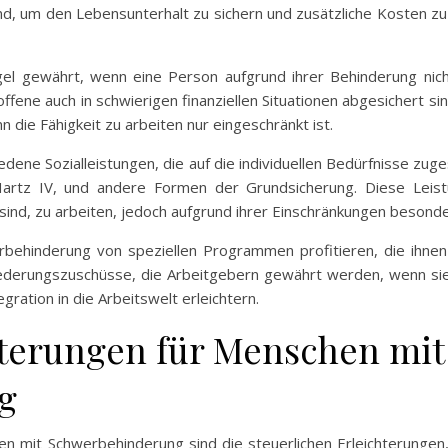
nd, um den Lebensunterhalt zu sichern und zusätzliche Kosten z
el gewährt, wenn eine Person aufgrund ihrer Behinderung nich
offene auch in schwierigen finanziellen Situationen abgesichert sin
ie Fähigkeit zu arbeiten nur eingeschränkt ist.
edene Sozialleistungen, die auf die individuellen Bedürfnisse zug
 Hartz IV, und andere Formen der Grundsicherung. Diese Leis
e sind, zu arbeiten, jedoch aufgrund ihrer Einschränkungen bes
ehinderung von speziellen Programmen profitieren, die ihnen h
liederungszuschüsse, die Arbeitgebern gewährt werden, wenn si
gration in die Arbeitswelt erleichtern.
hterungen für Menschen mit
g
n mit Schwerbehinderung sind die steuerlichen Erleichterungen,