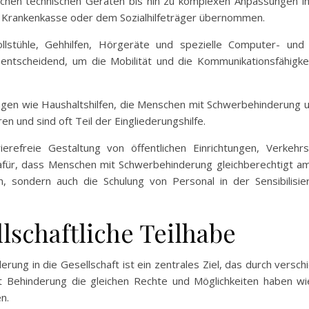
nfachen technischen Geräten bis hin zu komplexen Anpassungen 
er Krankenkasse oder dem Sozialhilfeträger übernommen.
ollstühle, Gehhilfen, Hörgeräte und spezielle Computer- u
d entscheidend, um die Mobilität und die Kommunikationsfähigk
ungen wie Haushaltshilfen, die Menschen mit Schwerbehinderung un
en und sind oft Teil der Eingliederungshilfe.
rierefreie Gestaltung von öffentlichen Einrichtungen, Verkeh
für, dass Menschen mit Schwerbehinderung gleichberechtigt am
, sondern auch die Schulung von Personal in der Sensibilisi
lschaftliche Teilhabe
rung in die Gesellschaft ist ein zentrales Ziel, das durch versc
t Behinderung die gleichen Rechte und Möglichkeiten haben w
en.