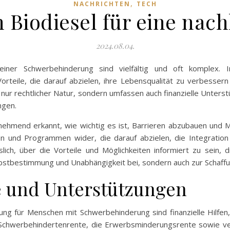
,
NACHRICHTEN
TECH
n Biodiesel für eine nac
2024.08.04.
iner Schwerbehinderung sind vielfältig und oft komplex. 
eile, die darauf abzielen, ihre Lebensqualität zu verbessern 
ht nur rechtlicher Natur, sondern umfassen auch finanzielle Unters
ngen.
zunehmend erkannt, wie wichtig es ist, Barrieren abzubauen und
tiven und Programmen wider, die darauf abzielen, die Integrat
sslich, über die Vorteile und Möglichkeiten informiert zu sein
lbstbestimmung und Unabhängigkeit bei, sondern auch zur Schaffun
le und Unterstützungen
ng für Menschen mit Schwerbehinderung sind finanzielle Hilfen, 
chwerbehindertenrente, die Erwerbsminderungsrente sowie ver