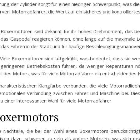
ung der Zylinder sorgt für einen niedrigen Schwerpunkt, was die 
en. Motorradfahrer, die Wert auf ein sicheres und kontrollierte
e. Boxermotoren sind bekannt für ihr hohes Drehmoment, das be
f das Gaspedal reagieren können, ohne lange auf die maximale 
as Fahren in der Stadt und für häufige Beschleunigungsmanöver
. Viele Boxermotoren sind luftgekühlt, was bedeutet, dass sie wen
u geringeren Betriebskosten führen, da weniger Reparaturen n
des Motors, was für viele Motorradfahrer ein entscheidendes Kr
harakteristischen Klangfarbe verbunden, die viele Motorradliebh
emotionalen Verbindung zwischen Fahrer und Maschine bei. Dies
einer interessanten Wahl für viele Motorradfahrer.
Boxermotors
e Nachteile, die bei der Wahl eines Boxermotors berücksichtigt
eigen dazu, schwerer zu sein als andere Motoren, was sich n