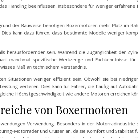
as Handling beeinflussen, insbesondere für weniger erfahrene F
 Aufgrund der Bauweise benötigen Boxermotoren mehr Platz im R
 Dies kann dazu führen, dass bestimmte Modelle weniger komp
s herausfordernder sein. Während die Zugänglichkeit der Zylind
uart manchmal spezifische Werkzeuge und Fachkenntnisse für
ewisses Maß an technischem Verständnis.
ten Situationen weniger effizient sein. Obwohl sie bei niedri
eistung verlieren. Dies kann für Fahrer, die häufig auf Autobah
ie gleiche Höchstgeschwindigkeit wie andere Motoren erreichen kö
reiche von Boxermotoren
 Anwendungen Verwendung. Besonders in der Motorradindustrie 
ouring-Motorräder und Cruiser an, da sie Komfort und Stabilität fü