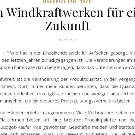
,
NACHRICHTEN
TECH
on Windkraftwerken für e
Zukunft
2024.12.11.
 1 Pfund hat in der Einzelhandelswelt für Aufsehen gesorgt. V
 den letzten Jahren zurückgegangen ist. Die Veränderungen im E
osten haben alle dazu beigetragen, dass das Unternehmen an Anz
nführen, ist die Veränderung der Produktqualität. In der Verga
rtiment. Doch immer mehr Kunden berichten, dass die Qualit
ndenzufriedenheit erzeugten, scheinen nun weniger ansprechend
 umsehen, die ein besseres Preis-Leistungs-Verhältnis bieten.
line-Händler erheblich zugenommen. Viele Verbraucher ziehen e
Plattformen bieten oft eine breitere Produktpalette und die
e Budget-Käufer ihre gewohnten Geschäfte meiden und stattde
del sich anpassen muss, um relevant zu bleiben. Die Fähigkei