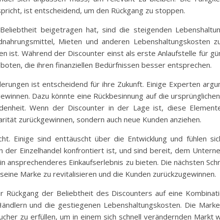
richt, ist entscheidend, um den Rückgang zu stoppen.
eliebtheit beigetragen hat, sind die steigenden Lebenshaltun
dnahrungsmittel, Mieten und anderen Lebenshaltungskosten z
ist. Während der Discounter einst als erste Anlaufstelle für gü
boten, die ihren finanziellen Bedürfnissen besser entsprechen.
erungen ist entscheidend für ihre Zukunft. Einige Experten arg
ewinnen. Dazu könnte eine Rückbesinnung auf die ursprüngliche
edenheit. Wenn der Discounter in der Lage ist, diese Elemen
larität zurückgewinnen, sondern auch neue Kunden anziehen.
ht. Einige sind enttäuscht über die Entwicklung und fühlen s
en der Einzelhandel konfrontiert ist, und sind bereit, dem Unt
 ein ansprechenderes Einkaufserlebnis zu bieten. Die nächsten S
 seine Marke zu revitalisieren und die Kunden zurückzugewinnen.
 Rückgang der Beliebtheit des Discounters auf eine Kombinatio
-Händlern und die gestiegenen Lebenshaltungskosten. Die Marke
aucher zu erfüllen, um in einem sich schnell verändernden Mark