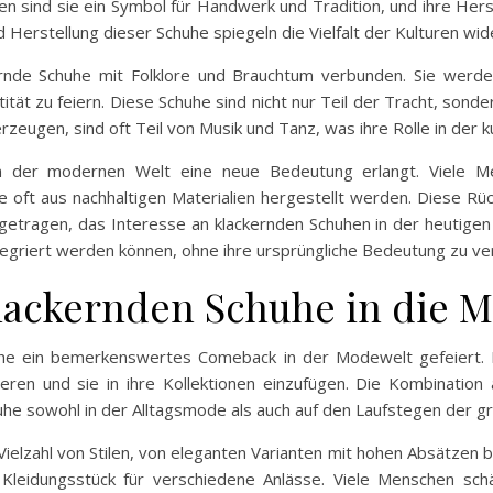
uren sind sie ein Symbol für Handwerk und Tradition, und ihre Hers
 Herstellung dieser Schuhe spiegeln die Vielfalt der Kulturen wid
ernde Schuhe mit Folklore und Brauchtum verbunden. Sie werden
ität zu feiern. Diese Schuhe sind nicht nur Teil der Tracht, sonde
erzeugen, sind oft Teil von Musik und Tanz, was ihre Rolle in der 
n der modernen Welt eine neue Bedeutung erlangt. Viele Me
ie oft aus nachhaltigen Materialien hergestellt werden. Diese R
etragen, das Interesse an klackernden Schuhen in der heutigen G
tegriert werden können, ohne ihre ursprüngliche Bedeutung zu ver
lackernden Schuhe in die 
chuhe ein bemerkenswertes Comeback in der Modewelt gefeiert
tieren und sie in ihre Kollektionen einzufügen. Die Kombinat
huhe sowohl in der Alltagsmode als auch auf den Laufstegen der
lzahl von Stilen, von eleganten Varianten mit hohen Absätzen bis
 Kleidungsstück für verschiedene Anlässe. Viele Menschen schät