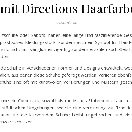
t mit Directions Haarfar
2024.06.04.
zschuhe oder Sabots, haben eine lange und faszinierende Geschi
n praktisches Kleidungsstück, sondern auch ein Symbol für Handwe
sind nicht nur klanglich einzigartig, sondern erzählen auch Gesc
rden.
nde Schuhe in verschiedenen Formen und Designs entwickelt, wobe
alien, aus denen diese Schuhe gefertigt werden, variieren ebenfa
huhe sind oft mit kunstvollen Verzierungen und Mustern geschmü
uhe ein Comeback, sowohl als modisches Statement als auch als 
n städtischen Umgebungen, wo sie eine Verbindung zur Tradition
ination für die klackernden Schuhe bleibt ungebrochen und zi
enwart schätzen.