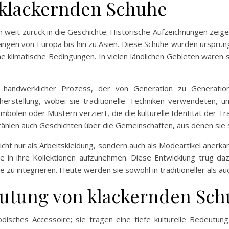
 klackernden Schuhe
 weit zurück in die Geschichte. Historische Aufzeichnungen zeig
gen von Europa bis hin zu Asien. Diese Schuhe wurden ursprüngl
e klimatische Bedingungen. In vielen ländlichen Gebieten waren 
 handwerklicher Prozess, der von Generation zu Generati
hherstellung, wobei sie traditionelle Techniken verwendeten, um
bolen oder Mustern verziert, die die kulturelle Identität der T
rzählen auch Geschichten über die Gemeinschaften, aus denen si
cht nur als Arbeitskleidung, sondern auch als Modeartikel anerka
e in ihre Kollektionen aufzunehmen. Diese Entwicklung trug d
zu integrieren. Heute werden sie sowohl in traditioneller als au
eutung von klackernden Sc
isches Accessoire; sie tragen eine tiefe kulturelle Bedeutung