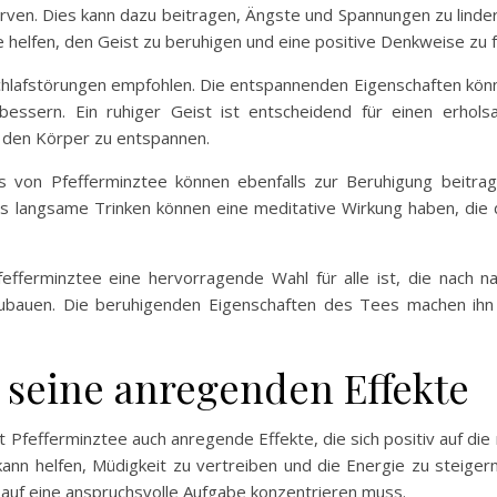
ven. Dies kann dazu beitragen, Ängste und Spannungen zu lindern
 helfen, den Geist zu beruhigen und eine positive Denkweise zu 
Schlafstörungen empfohlen. Die entspannenden Eigenschaften könn
rbessern. Ein ruhiger Geist ist entscheidend für einen erhol
 den Körper zu entspannen.
uss von Pfefferminztee können ebenfalls zur Beruhigung beitr
 langsame Trinken können eine meditative Wirkung haben, die d
fferminztee eine hervorragende Wahl für alle ist, die nach n
ubauen. Die beruhigenden Eigenschaften des Tees machen ihn z
 seine anregenden Effekte
Pfefferminztee auch anregende Effekte, die sich positiv auf die
ann helfen, Müdigkeit zu vertreiben und die Energie zu steigern
auf eine anspruchsvolle Aufgabe konzentrieren muss.