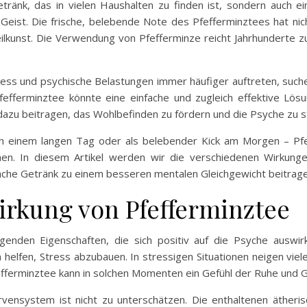
etränk, das in vielen Haushalten zu finden ist, sondern auch ei
eist. Die frische, belebende Note des Pfefferminztees hat ni
eilkunst. Die Verwendung von Pfefferminze reicht Jahrhunderte zu
tress und psychische Belastungen immer häufiger auftreten, such
efferminztee könnte eine einfache und zugleich effektive Lösu
zu beitragen, das Wohlbefinden zu fördern und die Psyche zu sta
ch einem langen Tag oder als belebender Kick am Morgen – Pfef
hen. In diesem Artikel werden wir die verschiedenen Wirkung
fache Getränk zu einem besseren mentalen Gleichgewicht beitrage
irkung von Pfefferminztee
igenden Eigenschaften, die sich positiv auf die Psyche ausw
helfen, Stress abzubauen. In stressigen Situationen neigen viel
efferminztee kann in solchen Momenten ein Gefühl der Ruhe und G
vensystem ist nicht zu unterschätzen. Die enthaltenen ätheri