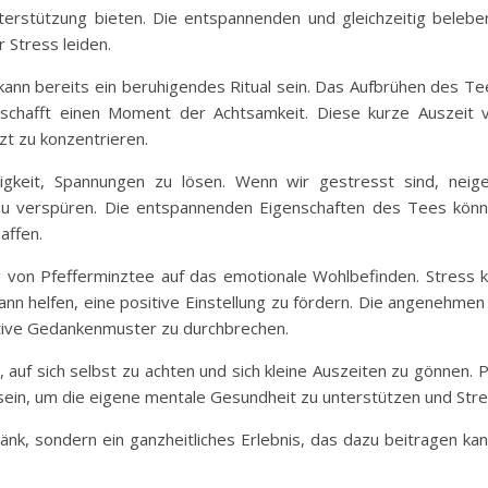
Unterstützung bieten. Die entspannenden und gleichzeitig bele
 Stress leiden.
kann bereits ein beruhigendes Ritual sein. Das Aufbrühen des Te
chafft einen Moment der Achtsamkeit. Diese kurze Auszeit vo
zt zu konzentrieren.
higkeit, Spannungen zu lösen. Wenn wir gestresst sind, neig
 verspüren. Die entspannenden Eigenschaften des Tees könne
affen.
ng von Pfefferminztee auf das emotionale Wohlbefinden. Stress
kann helfen, eine positive Einstellung zu fördern. Die angenehm
ative Gedankenmuster zu durchbrechen.
g, auf sich selbst zu achten und sich kleine Auszeiten zu gönne
t sein, um die eigene mentale Gesundheit zu unterstützen und Str
tränk, sondern ein ganzheitliches Erlebnis, das dazu beitragen 