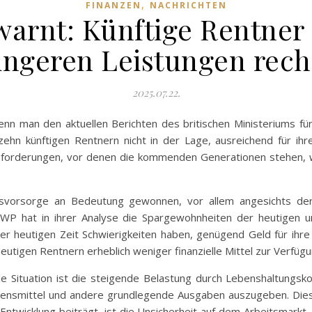
,
FINANZEN
NACHRICHTEN
warnt: Künftige Rentner
ingeren Leistungen rec
2025.07.22.
enn man den aktuellen Berichten des britischen Ministeriums 
 zehn künftigen Rentnern nicht in der Lage, ausreichend für i
ausforderungen, vor denen die kommenden Generationen stehen, we
rsvorsorge an Bedeutung gewonnen, vor allem angesichts de
WP hat in ihrer Analyse die Spargewohnheiten der heutigen u
er heutigen Zeit Schwierigkeiten haben, genügend Geld für ihr
heutigen Rentnern erheblich weniger finanzielle Mittel zur Verfü
e Situation ist die steigende Belastung durch Lebenshaltungsk
ensmittel und andere grundlegende Ausgaben auszugeben. Dies 
Entwicklung beiträgt, ist die Unsicherheit auf dem Arbeitsmarkt, d