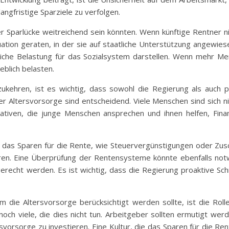
 langfristige Sparziele zu verfolgen.
 Sparlücke weitreichend sein könnten. Wenn künftige Rentner nic
ation geraten, in der sie auf staatliche Unterstützung angewiesen
liche Belastung für das Sozialsystem darstellen. Wenn mehr Me
eblich belasten.
ehren, ist es wichtig, dass sowohl die Regierung als auch p
 Altersvorsorge sind entscheidend. Viele Menschen sind sich nic
iativen, die junge Menschen ansprechen und ihnen helfen, Fin
ür das Sparen für die Rente, wie Steuervergünstigungen oder Z
aren. Eine Überprüfung der Rentensysteme könnte ebenfalls notw
recht werden. Es ist wichtig, dass die Regierung proaktive Schri
um die Altersvorsorge berücksichtigt werden sollte, ist die Rol
och viele, die dies nicht tun. Arbeitgeber sollten ermutigt werd
rsvorsorge zu investieren. Eine Kultur, die das Sparen für die R