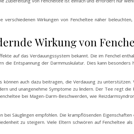
 Zubereitung von Fencheltee ist einfach und erfordert nur wenig
ie verschiedenen Wirkungen von Fencheltee näher beleuchten,
dernde Wirkung von Fenche
 Effekte auf das Verdauungssystem bekannt. Die im Fenchel enth
rn die Entspannung der Darmmuskulatur. Dies kann besonders hi
 können auch dazu beitragen, die Verdauung zu unterstützen. 
dern und unangenehme Symptome zu lindern. Der Tee regt die 
Fencheltee bei Magen-Darm-Beschwerden, wie Reizdarmsyndrom
ken bei Säuglingen empfohlen. Die krampflösenden Eigenschafte
riedenheit zu steigern. Viele Eltern schwören auf Fencheltee a