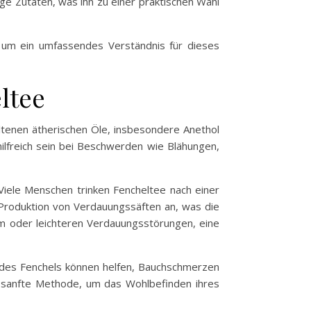
e Zutaten, was ihn zu einer praktischen Wahl
 um ein umfassendes Verständnis für dieses
ltee
altenen ätherischen Öle, insbesondere Anethol
lfreich sein bei Beschwerden wie Blähungen,
Viele Menschen trinken Fencheltee nach einer
Produktion von Verdauungssäften an, was die
 oder leichteren Verdauungsstörungen, eine
n des Fenchels können helfen, Bauchschmerzen
ls sanfte Methode, um das Wohlbefinden ihres