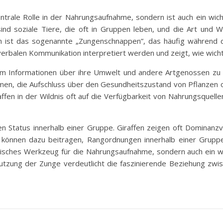
zentrale Rolle in der Nahrungsaufnahme, sondern ist auch ein wic
sind soziale Tiere, die oft in Gruppen leben, und die Art und 
lten ist das sogenannte „Zungenschnappen”, das häufig während 
erbalen Kommunikation interpretiert werden und zeigt, wie wichti
 um Informationen über ihre Umwelt und andere Artgenossen zu
men, die Aufschluss über den Gesundheitszustand von Pflanzen 
raffen in der Wildnis oft auf die Verfügbarkeit von Nahrungsquel
en Status innerhalb einer Gruppe. Giraffen zeigen oft Dominanz
 können dazu beitragen, Rangordnungen innerhalb einer Gruppe
aktisches Werkzeug für die Nahrungsaufnahme, sondern auch ein w
Nutzung der Zunge verdeutlicht die faszinierende Beziehung zwi