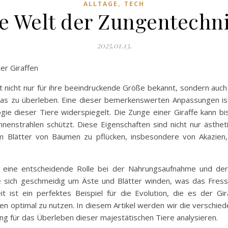
,
ALLTAGE
TECH
de Welt der Zungentechni
2025.01.13.
er Giraffen
st nicht nur für ihre beeindruckende Größe bekannt, sondern auch 
kas zu überleben. Eine dieser bemerkenswerten Anpassungen ist 
ologie dieser Tiere widerspiegelt. Die Zunge einer Giraffe kann
nnenstrahlen schützt. Diese Eigenschaften sind nicht nur ästheti
um Blätter von Bäumen zu pflücken, insbesondere von Akazien,
e eine entscheidende Rolle bei der Nahrungsaufnahme und der
ge sich geschmeidig um Äste und Blätter winden, was das Fress
keit ist ein perfektes Beispiel für die Evolution, die es der G
n optimal zu nutzen. In diesem Artikel werden wir die verschie
g für das Überleben dieser majestätischen Tiere analysieren.