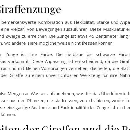
Giraffenzunge
 bemerkenswerte Kombination aus Flexibilität, Stärke und Anpass
 eine Vielzahl von Bewegungen auszuführen. Diese Muskulatur er
d Zweige zu erreichen. Die Zunge ist etwa 45 Zentimeter lang u
en, wo andere Tiere möglicherweise nicht fressen können.
r Zunge ist ihre Farbe. Die tiefblaue bis schwarze Färbu
ikas vorkommt. Diese Anpassung ist entscheidend, da die Giraf
rau und mit kleinen Vorsprüngen versehen, die helfen, die Blät
der Giraffe zu einem unverzichtbaren Werkzeug für ihre Nahr
 große Mengen an Wasser aufzunehmen, was für das Überleben in 
ser aus den Pflanzen, die sie fressen, zu extrahieren, wodurch s
 einzigartige Anatomie und Funktionalität der Zunge ist ein he
 können.
ten der Giraffen und die R