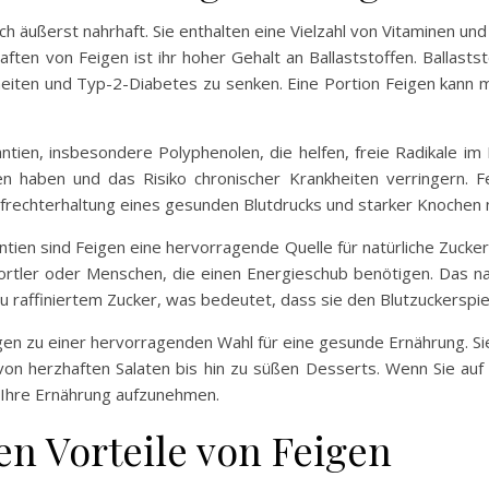
h äußerst nahrhaft. Sie enthalten eine Vielzahl von Vitaminen und 
ten von Feigen ist ihr hoher Gehalt an Ballaststoffen. Ballasts
heiten und Typ-2-Diabetes zu senken. Eine Portion Feigen kan
antien, insbesondere Polyphenolen, die helfen, freie Radikale im
haben und das Risiko chronischer Krankheiten verringern. Fei
ufrechterhaltung eines gesunden Blutdrucks und starker Knochen 
ntien sind Feigen eine hervorragende Quelle für natürliche Zucker
ortler oder Menschen, die einen Energieschub benötigen. Das nat
u raffiniertem Zucker, was bedeutet, dass sie den Blutzuckerspieg
n zu einer hervorragenden Wahl für eine gesunde Ernährung. Sie 
on herzhaften Salaten bis hin zu süßen Desserts. Wenn Sie au
in Ihre Ernährung aufzunehmen.
en Vorteile von Feigen