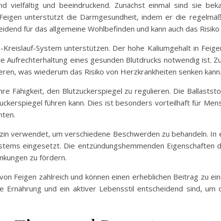
nd vielfältig und beeindruckend. Zunächst einmal sind sie bek
 Feigen unterstützt die Darmgesundheit, indem er die regelmäß
idend für das allgemeine Wohlbefinden und kann auch das Risiko
Kreislauf-System unterstützen. Der hohe Kaliumgehalt in Feigen 
r die Aufrechterhaltung eines gesunden Blutdrucks notwendig ist. 
eren, was wiederum das Risiko von Herzkrankheiten senken kann
 ihre Fähigkeit, den Blutzuckerspiegel zu regulieren. Die Ballast
uckerspiegel führen kann. Dies ist besonders vorteilhaft für Mens
hten.
dizin verwendet, um verschiedene Beschwerden zu behandeln. In e
tems eingesetzt. Die entzündungshemmenden Eigenschaften de
kungen zu fördern.
von Feigen zahlreich und können einen erheblichen Beitrag zu ei
 Ernährung und ein aktiver Lebensstil entscheidend sind, um 