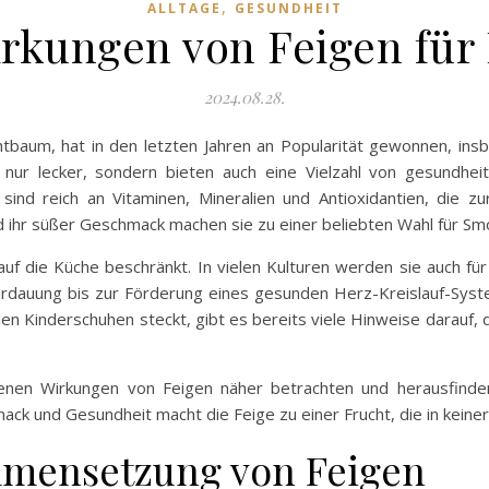
,
ALLTAGE
GESUNDHEIT
rkungen von Feigen für
2024.08.28.
uchtbaum, hat in den letzten Jahren an Popularität gewonnen, in
ur lecker, sondern bieten auch eine Vielzahl von gesundheitl
ind reich an Vitaminen, Mineralien und Antioxidantien, die 
nd ihr süßer Geschmack machen sie zu einer beliebten Wahl für Sm
uf die Küche beschränkt. In vielen Kulturen werden sie auch für
erdauung bis zur Förderung eines gesunden Herz-Kreislauf-Syst
den Kinderschuhen steckt, gibt es bereits viele Hinweise darauf, d
denen Wirkungen von Feigen näher betrachten und herausfind
ack und Gesundheit macht die Feige zu einer Frucht, die in keine
mmensetzung von Feigen