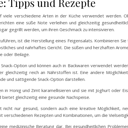
e: Tipps und Rezepte
uf viele verschiedene Arten in der Küche verwendet werden. Ob
hten eine süße Note verleihen und gleichzeitig gesundheitlich
gar gegrillt werden, um ihren Geschmack zu intensivieren.
nzuführen, ist die Herstellung eines Feigensalats. Kombinieren Si
köstliches und nahrhaftes Gericht. Die süßen und herzhaften Aro
e oder Beilage.
 Snack-Option und können auch in Backwaren verwendet werden. 
r gleichzeitig reich an Nährstoffen ist. Eine andere Möglichkei
de und sättigende Snack-Option darstellen.
 in Honig und Zimt karamellisieren und sie mit Joghurt oder Eis
d bietet gleichzeitig eine gesunde Nachspeise.
 nicht nur gesund, sondern auch eine kreative Möglichkeit, 
it verschiedenen Rezepten und Kombinationen, um die Vielseitigke
 keine medizinische Beratung dar. Bei gesundheitlichen Problem