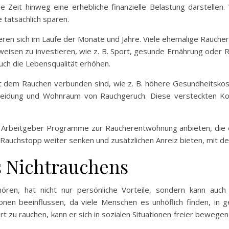
 Zeit hinweg eine erhebliche finanzielle Belastung darstell
e tatsächlich sparen.
en sich im Laufe der Monate und Jahre. Viele ehemalige Raucher 
sen zu investieren, wie z. B. Sport, gesunde Ernährung oder 
uch die Lebensqualität erhöhen.
it dem Rauchen verbunden sind, wie z. B. höhere Gesundheitsk
eidung und Wohnraum von Rauchgeruch. Diese versteckten Ko
viele Arbeitgeber Programme zur Raucherentwöhnung anbieten, die
auchstopp weiter senken und zusätzlichen Anreiz bieten, mit d
es Nichtrauchens
ören, hat nicht nur persönliche Vorteile, sondern kann auch
tionen beeinflussen, da viele Menschen es unhöflich finden, i
t zu rauchen, kann er sich in sozialen Situationen freier beweg