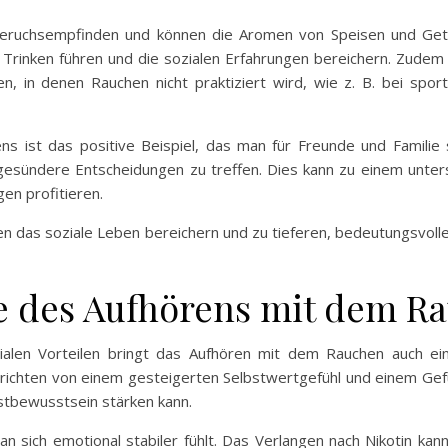
Geruchsempfinden und können die Aromen von Speisen und Get
inken führen und die sozialen Erfahrungen bereichern. Zudem k
, in denen Rauchen nicht praktiziert wird, wie z. B. bei sport
hens ist das positive Beispiel, das man für Freunde und Famili
s gesündere Entscheidungen zu treffen. Dies kann zu einem unte
en profitieren.
 das soziale Leben bereichern und zu tieferen, bedeutungsvolle
le des Aufhörens mit dem R
ialen Vorteilen bringt das Aufhören mit dem Rauchen auch eine
ichten von einem gesteigerten Selbstwertgefühl und einem Gefü
bstbewusstsein stärken kann.
n sich emotional stabiler fühlt. Das Verlangen nach Nikotin k