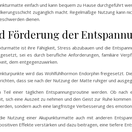
unkturmatte einfach und kann bequem zu Hause durchgeführt werde
ölkerungsschicht zugänglich macht. Regelmäßige Nutzung kann nic
Beschwerden dienen.
nd Förderung der Entspann
turmatte ist ihre Fähigkeit, Stress abzubauen und die Entspannu
gesetzt, sei es durch berufliche Anforderungen, familiäre Verp
hkeit, dem entgegenzuwirken.
unkturpunkte wird das Wohlfühlhormon Endorphin freigesetzt. D
ichten, dass sie nach der Nutzung der Matte ruhiger und ausgegl
Teil einer täglichen Entspannungsroutine werden. Ob nach e
keit, sich eine Auszeit zu nehmen und den Geist zur Ruhe komme
 werden, sondern auch eine langfristige Verbesserung des emotio
die Nutzung einer Akupunkturmatte auch mit anderen Entspann
ositiven Effekte verstärken und dazu beitragen, eine tiefere Ent