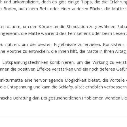
h und unkompliziert, doch es gibt einige Tipps, die die Erfahrun
 Boden, auf einem Bett oder einer anderen Fläche, die Matte so
n dauern, um den Körper an die Stimulation zu gewöhnen. Sobald
es angenehm, die Matte während des Fernsehens oder beim Lesen
 zu nutzen, um die besten Ergebnisse zu erzielen. Konsistenz i
 Routine zu entwickeln, die Ihnen hilft, die Matte in Ihren Alltag 
en Entspannungstechniken kombinieren, um die Wirkung zu ver
en die positiven Effekte verstärken und ein noch tieferes Gefü
punkturmatte eine hervorragende Möglichkeit bietet, die Vorteil
 die Entspannung und kann die Schlafqualität erheblich verbessern
zinische Beratung dar. Bei gesundheitlichen Problemen wenden Sie s