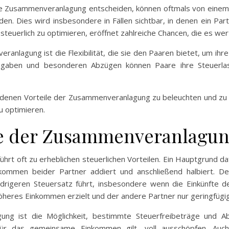
ie Zusammenveranlagung entscheiden, können oftmals von einem 
n. Dies wird insbesondere in Fällen sichtbar, in denen ein Par
euerlich zu optimieren, eröffnet zahlreiche Chancen, die es wer
anlagung ist die Flexibilität, die sie den Paaren bietet, um ihre
gaben und besonderen Abzügen können Paare ihre Steuerlast e
iedenen Vorteile der Zusammenveranlagung zu beleuchten und zu 
u optimieren.
ile der Zusammenveranlagu
t oft zu erheblichen steuerlichen Vorteilen. Ein Hauptgrund daf
mmen beider Partner addiert und anschließend halbiert. D
edrigeren Steuersatz führt, insbesondere wenn die Einkünfte der
öheres Einkommen erzielt und der andere Partner nur geringfügig
gung ist die Möglichkeit, bestimmte Steuerfreibeträge und
 für das gemeinsame Einkommen gilt, voll ausschöpfen. Auc