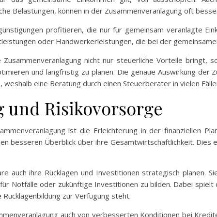
che Belastungen, können in der Zusammenveranlagung oft besse
ünstigungen profitieren, die nur für gemeinsam veranlagte Ein
leistungen oder Handwerkerleistungen, die bei der gemeinsamen 
Zusammenveranlagung nicht nur steuerliche Vorteile bringt, so
zu optimieren und langfristig zu planen. Die genaue Auswirkung d
weshalb eine Beratung durch einen Steuerberater in vielen Fällen 
g und Risikovorsorge
ammenveranlagung ist die Erleichterung in der finanziellen Pla
n besseren Überblick über ihre Gesamtwirtschaftlichkeit. Dies 
auch ihre Rücklagen und Investitionen strategisch planen. Si
für Notfälle oder zukünftige Investitionen zu bilden. Dabei spiel
 Rücklagenbildung zur Verfügung steht.
menveranlagung auch von verbesserten Konditionen bei Kredite