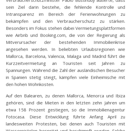
Verbraucherschutzminister Pablo Bustinduy äußerte, dass
sein Ziel darin bestehe, die fehlende Kontrolle und
Intransparenz im Bereich der Ferienwohnungen zu
bekämpfen und den Verbraucherschutz zu stärken.
Besonders im Fokus stehen dabei Vermietungsplattformen
wie Airbnb und Booking.com, die von der Regierung als
Mitverursacher der bestehenden Immobilienkrise
angesehen werden. In beliebten Urlaubsregionen wie
Mallorca, Barcelona, Valencia, Malaga und Madrid führt die
Kurzzeitvermietung an Touristen seit Jahren zu
Spannungen. Während die Zahl der ausländischen Besucher
in Spanien stetig steigt, kämpfen viele Einheimische mit
den hohen Wohnkosten.
Auf den Balearen, zu denen Mallorca, Menorca und Ibiza
gehören, sind die Mieten in den letzten zehn Jahren um
etwa 158 Prozent gestiegen, so die Immobilienagentur
Fotocasa. Diese Entwicklung führte Anfang April zu
landesweiten Protesten, bei denen auch Touristen mit
Wasserpistolen bespritzt und beschimpft wurden. Solche