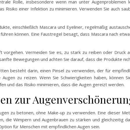
trale Rolle, insbesondere wenn man unter Augenproblemen lei
s Risiko einer Infektion zu minimieren. Verwenden Sie auch saub
dukte, einschließlich Mascara und Eyeliner, regelmäßig austausch
führen können. Eine Faustregel besagt, dass Mascara nach etwa
t vorgehen. Vermeiden Sie es, zu stark zu reiben oder Druck 
anfte Bewegungen und achten Sie darauf, dass die Produkte nich
ten besteht darin, einen Pinsel zu verwenden, der für empfindli
ie Augen zu reizen. Wenn Sie Schwierigkeiten haben, können S
fen und das Risiko minimieren, dass die Augen gereizt werden.
den zur Augenverschönerun
 Augen zu betonen, ohne Make-up zu verwenden. Eine dieser M
n, die Wimpern und Augenbrauen zu stärken und gleichzeitig d
 Option für Menschen mit empfindlichen Augen sein.