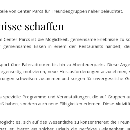
teile von Center Parcs für Freundesgruppen näher beleuchtet.
isse schaffen
em Center Parcs ist die Möglichkeit, gemeinsame Erlebnisse zu s
 gemeinsames Essen in einem der Restaurants handelt, der
ersport über Fahrradtouren bis hin zu Abenteuerparks. Diese An
gegenseitig motivieren, neue Herausforderungen anzunehmen, s
hrungen schweißen zusammen und sorgen für unvergessliche Ges
cs spezielle Programme und Veranstaltungen, die auf Gruppen a
ß haben, sondern auch neue Fähigkeiten erlernen. Diese Aktivitä
licht es, sich auf das Wesentliche zu konzentrieren: die Freund
igt ist, bietet ein solcher Urlaub die perfekte Gelegenheit,