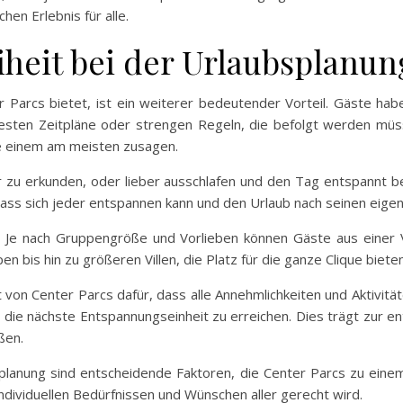
hen Erlebnis für alle.
eiheit bei der Urlaubsplanun
ter Parcs bietet, ist ein weiterer bedeutender Vorteil. Gäste hab
festen Zeitpläne oder strengen Regeln, die befolgt werden mü
ie einem am meisten zusagen.
zu erkunden, oder lieber ausschlafen und den Tag entspannt b
 dass sich jeder entspannen kann und den Urlaub nach seinen eige
et. Je nach Gruppengröße und Vorlieben können Gäste aus einer 
 bis hin zu größeren Villen, die Platz für die ganze Clique bieten
von Center Parcs dafür, dass alle Annehmlichkeiten und Aktivitä
 die nächste Entspannungseinheit zu erreichen. Dies trägt zur e
ßen.
ubsplanung sind entscheidende Faktoren, die Center Parcs zu ein
individuellen Bedürfnissen und Wünschen aller gerecht wird.