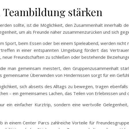
 Teambildung stärken
werden sollte, ist die Möglichkeit, den Zusammenhalt innerhalb 
elegenheit, um als Freunde näher zusammenzurücken und sich geg
im Sport, beim Essen oder bei einem Spieleabend, werden nicht 
ertreffen in einer entspannten Umgebung fördert das Vertrauen
, neue Freundschaften zu schließen oder bestehende Beziehunge
die man gemeinsam meistert, den Gruppenzusammenhalt stärke
s gemeinsame Überwinden von Hindernissen sorgt für ein Gefüh
lichkeit, sich abseits des Alltags zu bewegen, tragen ebenfall
achen – ein gemeinsames Lachen, das Teilen von Erlebnissen und
nur ein einfacher Kurztrip, sondern eine wertvolle Gelegenhei
aub in einem Center Parcs zahlreiche Vorteile für Freundesgrup