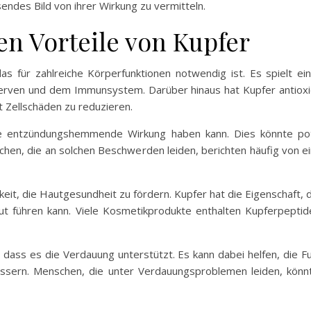
endes Bild von ihrer Wirkung zu vermitteln.
en Vorteile von Kupfer
das für zahlreiche Körperfunktionen notwendig ist. Es spielt ei
erven und dem Immunsystem. Darüber hinaus hat Kupfer antioxida
t Zellschäden zu reduzieren.
ne entzündungshemmende Wirkung haben kann. Dies könnte pote
enschen, die an solchen Beschwerden leiden, berichten häufig von
gkeit, die Hautgesundheit zu fördern. Kupfer hat die Eigenschaft,
t führen kann. Viele Kosmetikprodukte enthalten Kupferpeptide
 dass es die Verdauung unterstützt. Es kann dabei helfen, die 
ssern. Menschen, die unter Verdauungsproblemen leiden, kön