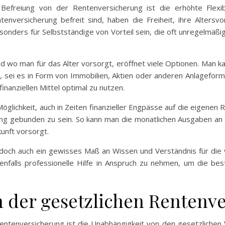
efreiung von der Rentenversicherung ist die erhöhte Flexibil
enversicherung befreit sind, haben die Freiheit, ihre Alters
nders für Selbstständige von Vorteil sein, die oft unregelmäßige
nd wo man für das Alter vorsorgt, eröffnet viele Optionen. Man k
 sei es in Form von Immobilien, Aktien oder anderen Anlageforme
nanziellen Mittel optimal zu nutzen.
e Möglichkeit, auch in Zeiten finanzieller Engpässe auf die eigenen
g gebunden zu sein. So kann man die monatlichen Ausgaben an die
kunft vorsorgt.
jedoch auch ein gewisses Maß an Wissen und Verständnis für die 
falls professionelle Hilfe in Anspruch zu nehmen, um die best
 der gesetzlichen Rentenv
 Rentenversicherung ist die Unabhängigkeit von den gesetzliche