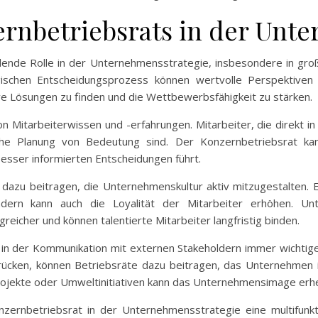
ernbetriebsrats in der Unt
dende Rolle in der Unternehmensstrategie, insbesondere in gr
egischen Entscheidungsprozess können wertvolle Perspektiven
ive Lösungen zu finden und die Wettbewerbsfähigkeit zu stärken.
on Mitarbeiterwissen und -erfahrungen. Mitarbeiter, die direkt in
ische Planung von Bedeutung sind. Der Konzernbetriebsrat k
sser informierten Entscheidungen führt.
dazu beitragen, die Unternehmenskultur aktiv mitzugestalten. 
ondern kann auch die Loyalität der Mitarbeiter erhöhen. Un
reicher und können talentierte Mitarbeiter langfristig binden.
in der Kommunikation mit externen Stakeholdern immer wichtiger
ücken, können Betriebsräte dazu beitragen, das Unternehmen in d
 Projekte oder Umweltinitiativen kann das Unternehmensimage erh
zernbetriebsrat in der Unternehmensstrategie eine multifunkti