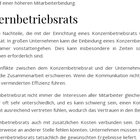
 einer höheren Mitarbeiterbindung.
ernbetriebsrats
ge Nachteile, die mit der Einrichtung eines Konzernbetriebsrats
bilität. In großen Unternehmen kann die Einbindung eines Konzern
samer vonstattengehen. Dies kann insbesondere in Zeiten sc
en erforderlich sind.
Konflikte zwischen dem Konzernbetriebsrat und der Unternehme
die Zusammenarbeit erschweren. Wenn die Kommunikation nicht o
 verminderten Effizienz führen.
etriebsrat nicht immer die Interessen aller Mitarbeiter gleich
 oft sehr unterschiedlich, und es kann schwierig sein, einen K
t ausreichend vertreten fühlen, wodurch das Vertrauen in den Bet
ernbetriebsrats auch mit zusätzlichen Kosten verbunden sein. 
rweise an anderer Stelle fehlen könnten. Unternehmen müssen so
ernbetriebsrats tatsächlich die gewünschten Ergebnisse liefert.